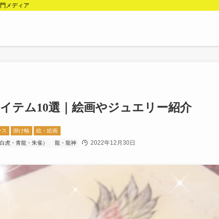
専門メディア
イテム10選｜絵画やジュエリー紹介
ース
掛け軸
絵・絵画
2022年12月30日
白虎・青龍・朱雀）
龍・龍神