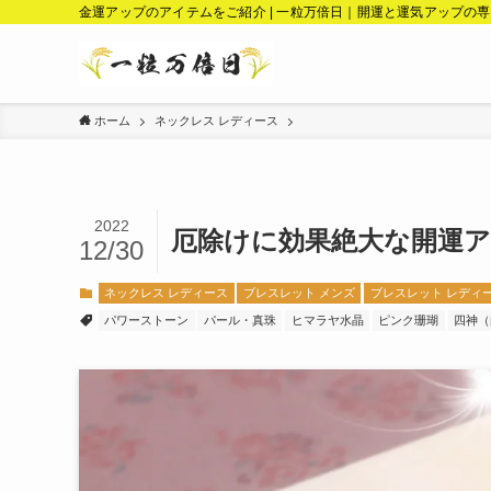
金運アップのアイテムをご紹介 | 一粒万倍日｜開運と運気アップの
ホーム
ネックレス レディース
2022
厄除けに効果絶大な開運ア
12/30
ネックレス レディース
ブレスレット メンズ
ブレスレット レディ
パワーストーン
パール・真珠
ヒマラヤ水晶
ピンク珊瑚
四神（