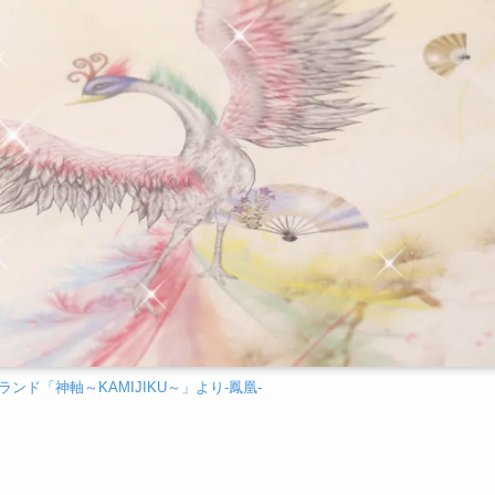
ンド「神軸～KAMIJIKU～」より-鳳凰-