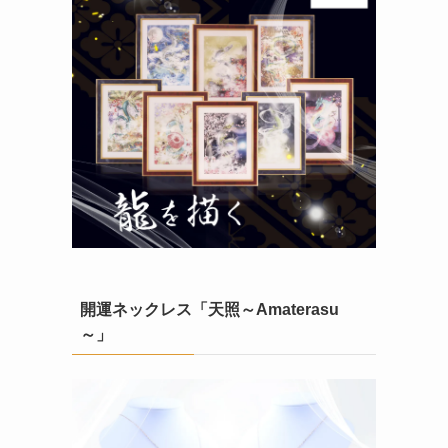
開運ネックレス「天照～Amaterasu
～」