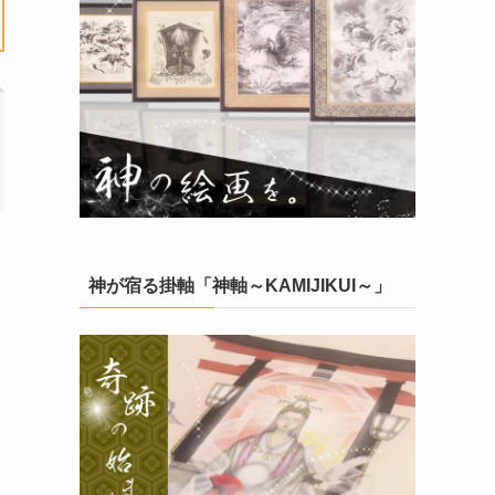
神が宿る掛軸「神軸～KAMIJIKUI～」